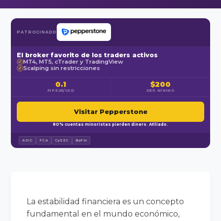
PATROCINADO
El broker favorito de los traders activos
MT4, MT5, cTrader y TradingView
✓
Scalping sin restricciones
✓
0.1
$200
PIP EUR/USD
DEP. MÍNIMO
Visitar Pepperstone
80% cuentas minoristas pierden dinero. Afiliado.
ASIC
FCA
CySEC
BaFin
La estabilidad financiera es un concepto
fundamental en el mundo económico,