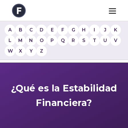
A
B
C
D
E
F
G
H
I
J
K
L
M
N
O
P
Q
R
S
T
U
V
W
X
Y
Z
¿Qué es la Estabilidad
Financiera?