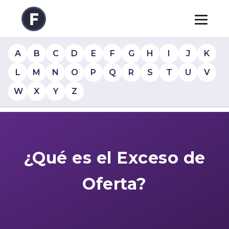
A
B
C
D
E
F
G
H
I
J
K
L
M
N
O
P
Q
R
S
T
U
V
W
X
Y
Z
¿Qué es el Exceso de
Oferta?