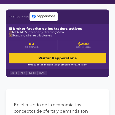
PATROCINADO
El broker favorito de los traders activos
MT4, MT5, cTrader y TradingView
✓
Scalping sin restricciones
✓
0.1
$200
PIP EUR/USD
DEP. MÍNIMO
Visitar Pepperstone
80% cuentas minoristas pierden dinero. Afiliado.
ASIC
FCA
CySEC
BaFin
En el mundo de la economía, los
conceptos de oferta y demanda son