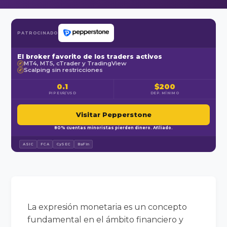
PATROCINADO
El broker favorito de los traders activos
MT4, MT5, cTrader y TradingView
✓
Scalping sin restricciones
✓
0.1
$200
PIP EUR/USD
DEP. MÍNIMO
Visitar Pepperstone
80% cuentas minoristas pierden dinero. Afiliado.
ASIC
FCA
CySEC
BaFin
La expresión monetaria es un concepto
fundamental en el ámbito financiero y