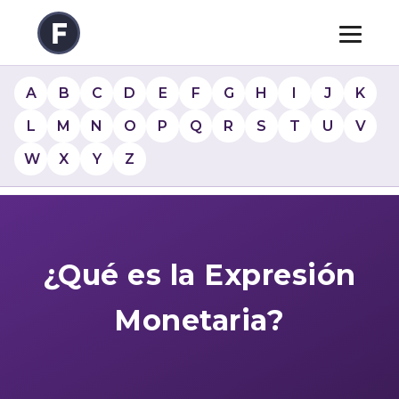
A
B
C
D
E
F
G
H
I
J
K
L
M
N
O
P
Q
R
S
T
U
V
W
X
Y
Z
¿Qué es la Expresión
Monetaria?