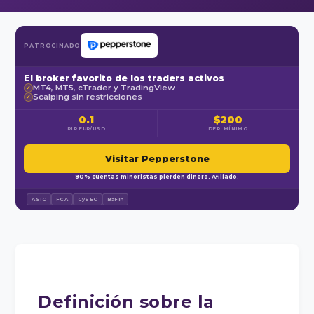
PATROCINADO
El broker favorito de los traders activos
MT4, MT5, cTrader y TradingView
✓
Scalping sin restricciones
✓
0.1
$200
PIP EUR/USD
DEP. MÍNIMO
Visitar Pepperstone
80% cuentas minoristas pierden dinero. Afiliado.
ASIC
FCA
CySEC
BaFin
Definición sobre la