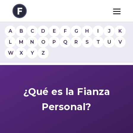
A
B
C
D
E
F
G
H
I
J
K
L
M
N
O
P
Q
R
S
T
U
V
W
X
Y
Z
¿Qué es la Fianza
Personal?