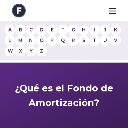
A
B
C
D
E
F
G
H
I
J
K
L
M
N
O
P
Q
R
S
T
U
V
W
X
Y
Z
¿Qué es el Fondo de
Amortización?