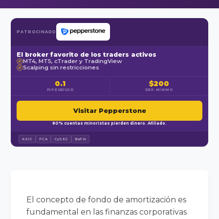
PATROCINADO
El broker favorito de los traders activos
MT4, MT5, cTrader y TradingView
✓
Scalping sin restricciones
✓
0.1
$200
PIP EUR/USD
DEP. MÍNIMO
Visitar Pepperstone
80% cuentas minoristas pierden dinero. Afiliado.
ASIC
FCA
CySEC
BaFin
El concepto de fondo de amortización es
fundamental en las finanzas corporativas