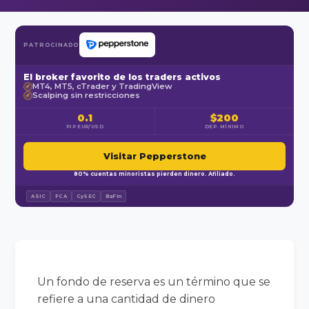
PATROCINADO
El broker favorito de los traders activos
MT4, MT5, cTrader y TradingView
✓
Scalping sin restricciones
✓
0.1
$200
PIP EUR/USD
DEP. MÍNIMO
Visitar Pepperstone
80% cuentas minoristas pierden dinero. Afiliado.
ASIC
FCA
CySEC
BaFin
Un fondo de reserva es un término que se
refiere a una cantidad de dinero