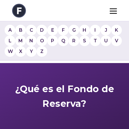
A
B
C
D
E
F
G
H
I
J
K
L
M
N
O
P
Q
R
S
T
U
V
W
X
Y
Z
¿Qué es el Fondo de
Reserva?