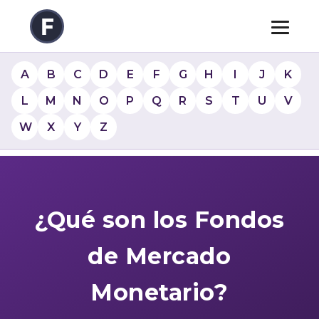
A
B
C
D
E
F
G
H
I
J
K
L
M
N
O
P
Q
R
S
T
U
V
W
X
Y
Z
¿Qué son los Fondos
de Mercado
Monetario?