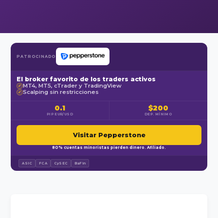
PATROCINADO
El broker favorito de los traders activos
MT4, MT5, cTrader y TradingView
✓
Scalping sin restricciones
✓
0.1
$200
PIP EUR/USD
DEP. MÍNIMO
Visitar Pepperstone
80% cuentas minoristas pierden dinero. Afiliado.
ASIC
FCA
CySEC
BaFin