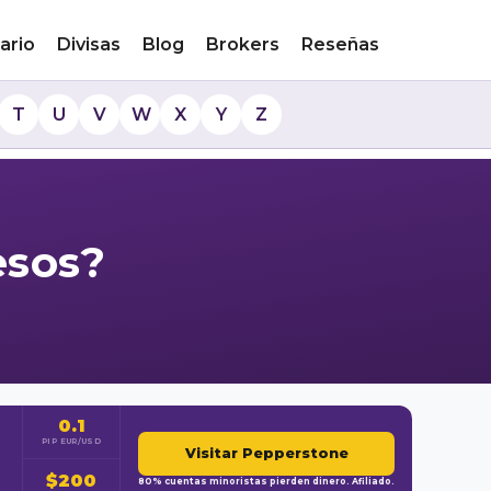
ario
Divisas
Blog
Brokers
Reseñas
T
U
V
W
X
Y
Z
esos?
0.1
PIP EUR/USD
Visitar Pepperstone
$200
80% cuentas minoristas pierden dinero. Afiliado.