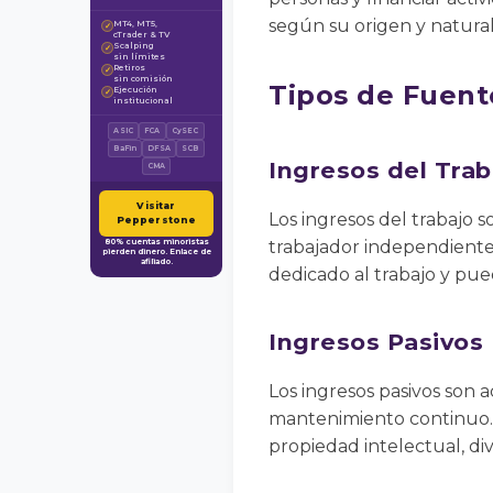
según su origen y naturale
MT4, MT5,
✓
cTrader & TV
Scalping
✓
sin límites
Retiros
✓
sin comisión
Tipos de Fuent
Ejecución
✓
institucional
ASIC
FCA
CySEC
BaFin
DFSA
SCB
Ingresos del Trab
CMA
Visitar
Los ingresos del trabajo 
Pepperstone
80% cuentas minoristas
trabajador independiente 
pierden dinero. Enlace de
afiliado.
dedicado al trabajo y pued
Ingresos Pasivos
Los ingresos pasivos son 
mantenimiento continuo. 
propiedad intelectual, di