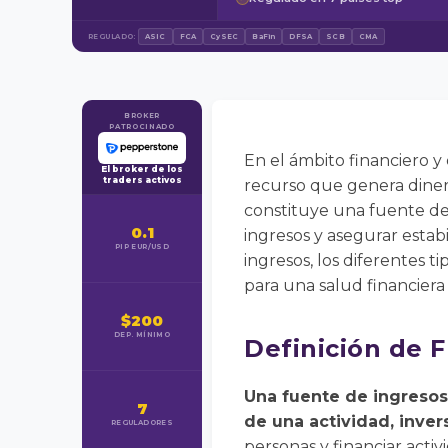
REGULADO:
ASIC
FCA
CySEC
BaFin
DFSA
SCB
CMA
BROKER
PATROCINADO
En el ámbito financiero y
El broker de los
traders activos
recurso que genera diner
constituye una fuente de i
0.1
ingresos y asegurar esta
PIP EUR/USD
ingresos, los diferentes t
para una salud financiera
$200
DEP. MÍNIMO
Definición de 
Una fuente de ingresos
7
de una actividad, invers
REGULADORES
personas y financiar acti