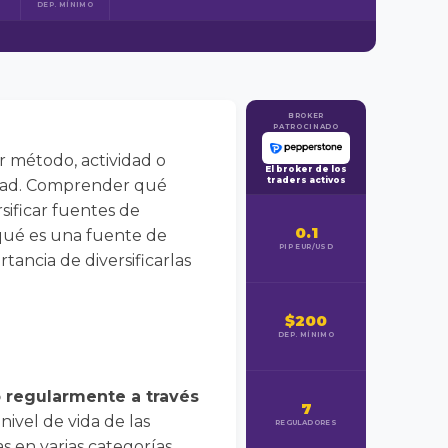
DEP. MÍNIMO
BROKER
PATROCINADO
r método, actividad o
El broker de los
traders activos
tidad. Comprender qué
sificar fuentes de
0.1
 qué es una fuente de
PIP EUR/USD
tancia de diversificarlas
$200
DEP. MÍNIMO
 regularmente a través
7
nivel de vida de las
REGULADORES
s en varias categorías