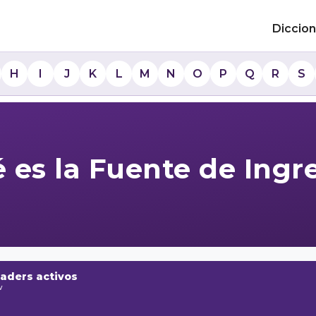
Diccion
H
I
J
K
L
M
N
O
P
Q
R
S
 es la Fuente de Ingr
raders activos
w