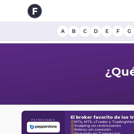
A
B
C
D
E
F
G
¿Qué
El broker favorito de los t
PATROCINADO
MT4, MT5, cTrader y TradingVie
✓
Scalping sin restricciones
✓
Retiros sin comisión
✓
Regulado en 7 países top
✓