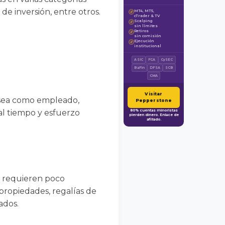
de inversión, entre otros.
MT4, MT5,
✓
cTrader & TV
Scalping
✓
sin límites
Retiros
✓
sin comisión
Ejecución
✓
institucional
ASIC
FCA
CySEC
BaFin
DFSA
SCB
CMA
Visitar
ya sea como empleado,
Pepperstone
al tiempo y esfuerzo
80% cuentas minoristas
pierden dinero. Enlace de
afiliado.
y requieren poco
ropiedades, regalías de
ados.