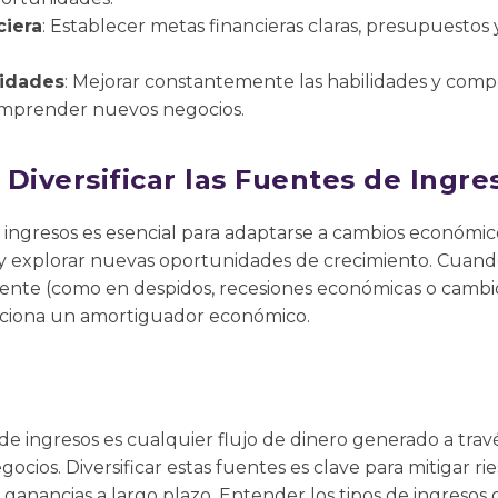
ciera
: Establecer metas financieras claras, presupuestos 
lidades
: Mejorar constantemente las habilidades y com
 emprender nuevos negocios.
Diversificar las Fuentes de Ingre
e ingresos es esencial para adaptarse a cambios económico
a y explorar nuevas oportunidades de crecimiento. Cuan
ente (como en despidos, recesiones económicas o cambio
rciona un amortiguador económico.
 ingresos es cualquier flujo de dinero generado a travé
gocios. Diversificar estas fuentes es clave para mitigar ri
 ganancias a largo plazo. Entender los tipos de ingresos