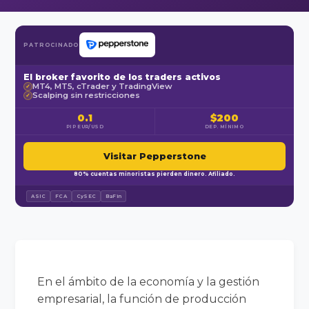
PATROCINADO
El broker favorito de los traders activos
MT4, MT5, cTrader y TradingView
✓
Scalping sin restricciones
✓
0.1
$200
PIP EUR/USD
DEP. MÍNIMO
Visitar Pepperstone
80% cuentas minoristas pierden dinero. Afiliado.
ASIC
FCA
CySEC
BaFin
En el ámbito de la economía y la gestión
empresarial, la función de producción