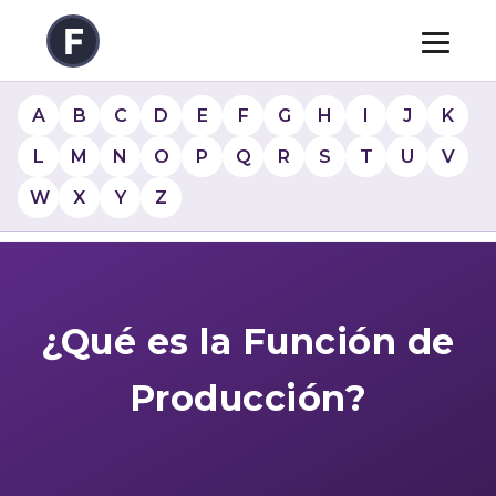
A
B
C
D
E
F
G
H
I
J
K
L
M
N
O
P
Q
R
S
T
U
V
W
X
Y
Z
¿Qué es la Función de
Producción?