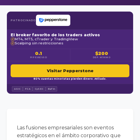
PATROCINADO
El broker favorito de los traders activos
MT4, MT5, cTrader y TradingView
✓
Scalping sin restricciones
✓
0.1
$200
PIP EUR/USD
DEP. MÍNIMO
Visitar Pepperstone
80% cuentas minoristas pierden dinero. Afiliado.
ASIC
FCA
CySEC
BaFin
Las fusiones empresariales son eventos
estratégicos en el ámbito corporativo que