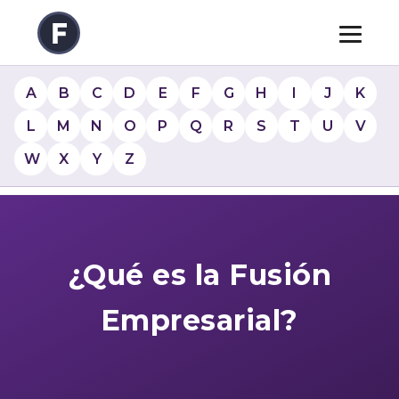
A
B
C
D
E
F
G
H
I
J
K
L
M
N
O
P
Q
R
S
T
U
V
W
X
Y
Z
¿Qué es la Fusión
Empresarial?