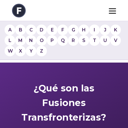
A
B
C
D
E
F
G
H
I
J
K
L
M
N
O
P
Q
R
S
T
U
V
W
X
Y
Z
¿Qué son las
Fusiones
Transfronterizas?