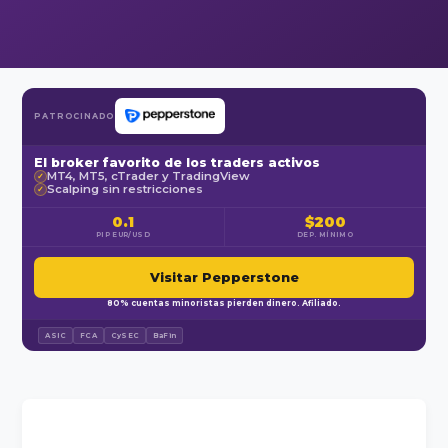
PATROCINADO
El broker favorito de los traders activos
MT4, MT5, cTrader y TradingView
✓
Scalping sin restricciones
✓
0.1
$200
PIP EUR/USD
DEP. MÍNIMO
Visitar Pepperstone
80% cuentas minoristas pierden dinero. Afiliado.
ASIC
FCA
CySEC
BaFin