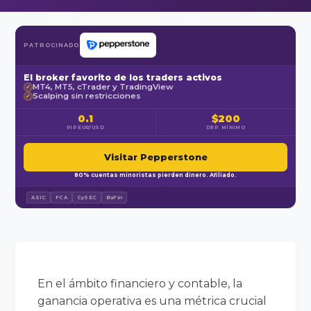
PATROCINADO
El broker favorito de los traders activos
MT4, MT5, cTrader y TradingView
✓
Scalping sin restricciones
✓
0.1
$200
PIP EUR/USD
DEP. MÍNIMO
Visitar Pepperstone
80% cuentas minoristas pierden dinero. Afiliado.
ASIC
FCA
CySEC
BaFin
En el ámbito financiero y contable, la
ganancia operativa es una métrica crucial