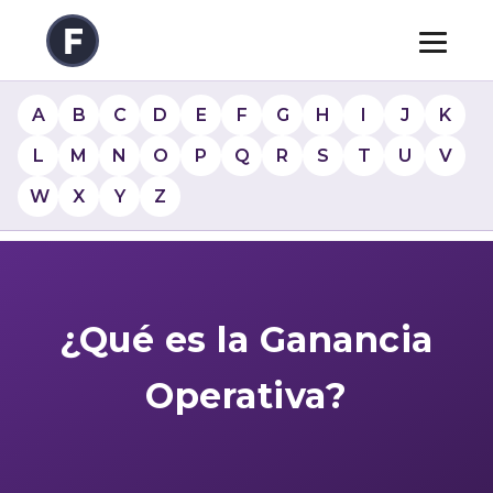
A
B
C
D
E
F
G
H
I
J
K
L
M
N
O
P
Q
R
S
T
U
V
W
X
Y
Z
¿Qué es la Ganancia
Operativa?