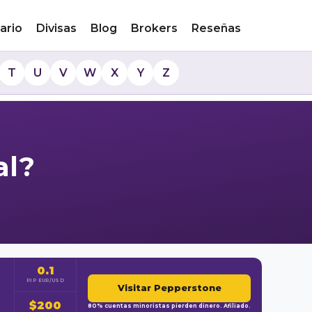
ario
Divisas
Blog
Brokers
Reseñas
T
U
V
W
X
Y
Z
al?
0.1
PIP EUR/USD
Visitar Pepperstone
$200
80% cuentas minoristas pierden dinero. Afiliado.