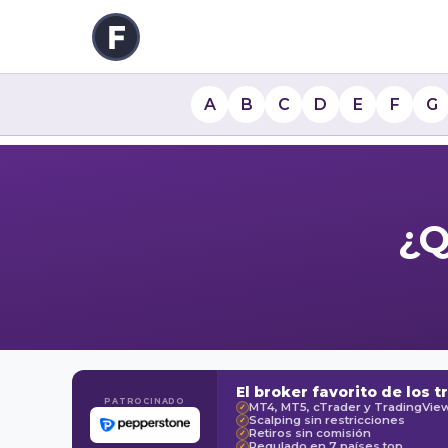
A
B
C
D
E
F
G
¿Q
El broker favorito de los t
PATROCINADO
MT4, MT5, cTrader y TradingVie
✓
Scalping sin restricciones
✓
Retiros sin comisión
✓
Regulado en 7 países top
✓