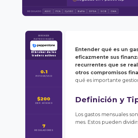
REGULADO:
ASIC
FCA
CySEC
BaFin
DFSA
SCB
CMA
BROKER
PATROCINADO
Entender qué es un ga
El broker de los
traders activos
eficazmente sus finan
recurrentes que se real
0.1
otros compromisos fina
PIP EUR/USD
qué es importante gestio
Definición y T
$200
DEP. MÍNIMO
Los gastos mensuales son
mes. Estos pueden dividirs
7
REGULADORES