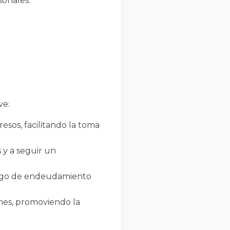
sonales:
ve:
esos, facilitando la toma
s y a seguir un
riesgo de endeudamiento
ones, promoviendo la