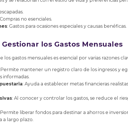
s y se relacionan con el estilo de vida y preferencias per
 escapadas.
 Compras no esenciales.
nes
: Gastos para ocasiones especiales y causas benéficas.
 Gestionar los Gastos Mensuales
los gastos mensuales es esencial por varias razones cla
: Permite mantener un registro claro de los ingresos y egr
as informadas.
upuestaria
: Ayuda a establecer metas financieras realista
sivas
: Al conocer y controlar los gastos, se reduce el 
: Permite liberar fondos para destinar a ahorros e inversi
 a largo plazo.