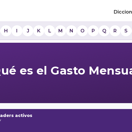
Diccion
H
I
J
K
L
M
N
O
P
Q
R
S
ué es el Gasto Mensu
raders activos
w