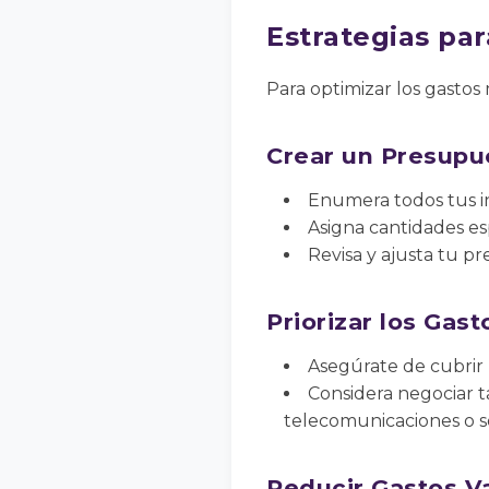
Estrategias pa
Para optimizar los gastos 
Crear un Presupu
Enumera todos tus i
Asigna cantidades es
Revisa y ajusta tu p
Priorizar los Gas
Asegúrate de cubrir p
Considera negociar t
telecomunicaciones o s
Reducir Gastos Va