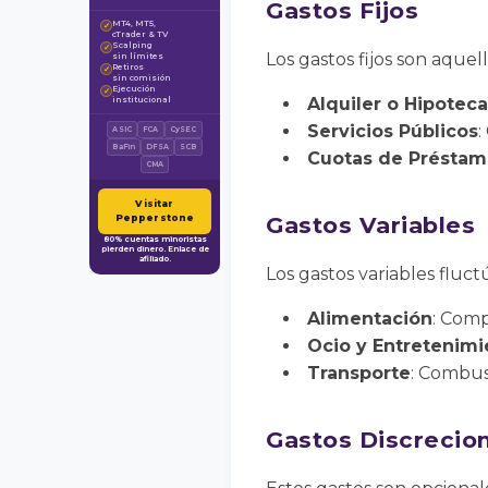
Gastos Fijos
MT4, MT5,
✓
cTrader & TV
Scalping
✓
Los gastos fijos son aque
sin límites
Retiros
✓
sin comisión
Ejecución
✓
Alquiler o Hipoteca
institucional
Servicios Públicos
:
ASIC
FCA
CySEC
BaFin
DFSA
SCB
Cuotas de Préstam
CMA
Visitar
Gastos Variables
Pepperstone
80% cuentas minoristas
pierden dinero. Enlace de
afiliado.
Los gastos variables fluc
Alimentación
: Comp
Ocio y Entretenimi
Transporte
: Combus
Gastos Discrecio