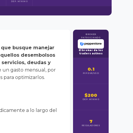
DEP. MÍNIMO
BROKER
PATROCINADO
a que busque manejar
El broker de los
traders activos
aquellos desembolsos
 servicios, deudas y
0.1
e un gasto mensual, por
PIP EUR/USD
 para optimizarlos.
$200
DEP. MÍNIMO
icamente a lo largo del
7
REGULADORES