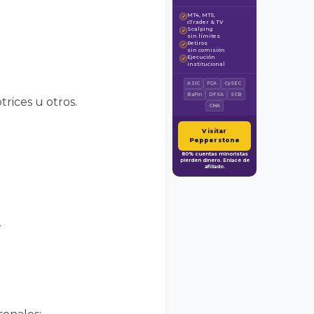
MT4, MT5,
✓
cTrader & TV
Scalping
✓
sin límites
Retiros
✓
sin comisión
Ejecución
✓
institucional
ASIC
FCA
CySEC
BaFin
DFSA
SCB
rices u otros.
CMA
Visitar
Pepperstone
80% cuentas minoristas
pierden dinero. Enlace de
afiliado.
.