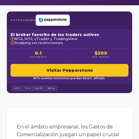
PATROCINADO
El broker favorito de los traders activos
MT4, MT5, cTrader y TradingView
✓
Scalping sin restricciones
✓
0.1
$200
PIP EUR/USD
DEP. MÍNIMO
Visitar Pepperstone
80% cuentas minoristas pierden dinero. Afiliado.
ASIC
FCA
CySEC
BaFin
En el ámbito empresarial, los Gastos de
Comercialización juegan un papel crucial