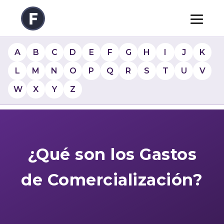
A
B
C
D
E
F
G
H
I
J
K
L
M
N
O
P
Q
R
S
T
U
V
W
X
Y
Z
¿Qué son los Gastos
de Comercialización?