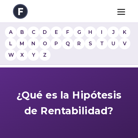
A
B
C
D
E
F
G
H
I
J
K
L
M
N
O
P
Q
R
S
T
U
V
W
X
Y
Z
¿Qué es la Hipótesis
de Rentabilidad?