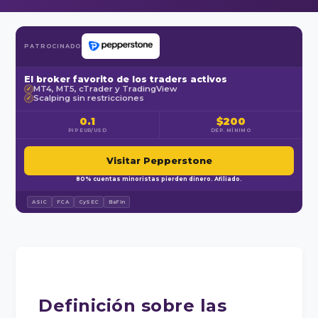
PATROCINADO
El broker favorito de los traders activos
MT4, MT5, cTrader y TradingView
✓
Scalping sin restricciones
✓
0.1
$200
PIP EUR/USD
DEP. MÍNIMO
Visitar Pepperstone
80% cuentas minoristas pierden dinero. Afiliado.
ASIC
FCA
CySEC
BaFin
Definición sobre las