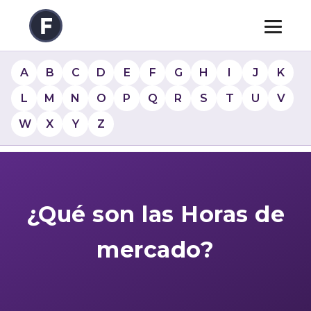
A
B
C
D
E
F
G
H
I
J
K
L
M
N
O
P
Q
R
S
T
U
V
W
X
Y
Z
¿Qué son las Horas de
mercado?