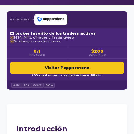
PATROCINADO
El broker favorito de los traders activos
MT4, MT5, cTrader y TradingView
✓
Scalping sin restricciones
✓
0.1
$200
PIP EUR/USD
DEP. MÍNIMO
Visitar Pepperstone
80% cuentas minoristas pierden dinero. Afiliado.
ASIC
FCA
CySEC
BaFin
Introducción