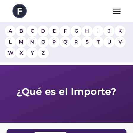
A
B
C
D
E
F
G
H
I
J
K
L
M
N
O
P
Q
R
S
T
U
V
W
X
Y
Z
¿Qué es el Importe?