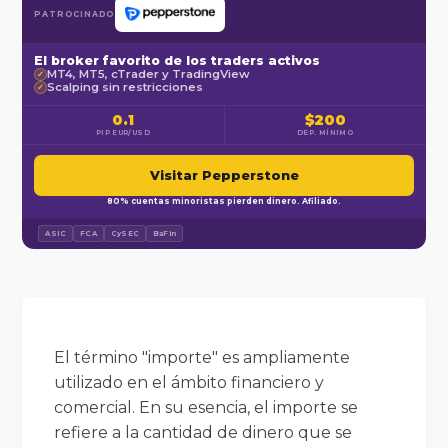
PATROCINADO
El broker favorito de los traders activos
MT4, MT5, cTrader y TradingView
✓
Scalping sin restricciones
✓
0.1
$200
PIP EUR/USD
DEP. MÍNIMO
Visitar Pepperstone
80% cuentas minoristas pierden dinero. Afiliado.
ASIC
FCA
CySEC
BaFin
El término "importe" es ampliamente
utilizado en el ámbito financiero y
comercial. En su esencia, el importe se
refiere a la cantidad de dinero que se