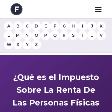
A
B
C
D
E
F
G
H
I
J
K
L
M
N
O
P
Q
R
S
T
U
V
W
X
Y
Z
¿Qué es el Impuesto
Sobre La Renta De
Las Personas Físicas