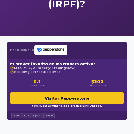
(IRPF)?
PATROCINADO
El broker favorito de los traders activos
MT4, MT5, cTrader y TradingView
✓
Scalping sin restricciones
✓
0.1
$200
PIP EUR/USD
DEP. MÍNIMO
Visitar Pepperstone
80% cuentas minoristas pierden dinero. Afiliado.
ASIC
FCA
CySEC
BaFin