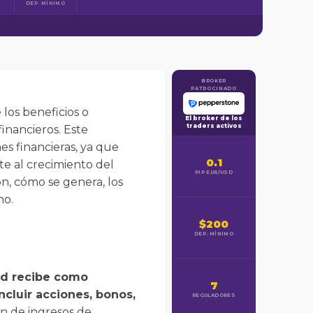
DEP. MÍNIMO
BROKER
PATROCINADO
los beneficios o
El broker de los
traders activos
financieros. Este
es financieras, ya que
0.1
e al crecimiento del
PIP EUR/USD
ón, cómo se genera, los
no.
$200
DEP. MÍNIMO
dad recibe como
7
ncluir acciones, bonos,
REGULADORES
n de ingresos de