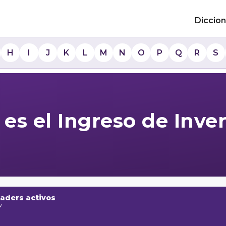
Diccion
H
I
J
K
L
M
N
O
P
Q
R
S
es el Ingreso de Inve
raders activos
w