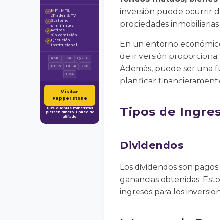
inversión puede ocurrir d
MT4, MT5,
✓
cTrader & TV
Scalping
✓
propiedades inmobiliarias 
sin límites
Retiros
✓
sin comisión
Ejecución
✓
En un entorno económico d
institucional
de inversión proporciona 
ASIC
FCA
CySEC
Además, puede ser una fue
BaFin
DFSA
SCB
CMA
planificar financieramente
Visitar
Pepperstone
Tipos de Ingre
80% cuentas minoristas
pierden dinero. Enlace de
afiliado.
Dividendos
Los dividendos son pagos 
ganancias obtenidas. Est
ingresos para los inversi