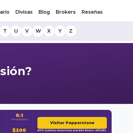
ario
Divisas
Blog
Brokers
Reseñas
T
U
V
W
X
Y
Z
rsión?
0.1
PIP EUR/USD
Visitar Pepperstone
$200
80% cuentas minoristas pierden dinero. Afiliado.