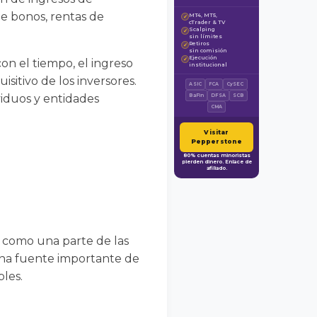
de bonos, rentas de
MT4, MT5,
✓
cTrader & TV
Scalping
✓
sin límites
Retiros
✓
sin comisión
Ejecución
✓
on el tiempo, el ingreso
institucional
itivo de los inversores.
ASIC
FCA
CySEC
viduos y entidades
BaFin
DFSA
SCB
CMA
Visitar
Pepperstone
80% cuentas minoristas
pierden dinero. Enlace de
afiliado.
s como una parte de las
una fuente importante de
bles.