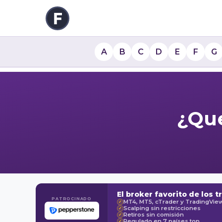
A
B
C
D
E
F
G
¿Qué
El broker favorito de los t
PATROCINADO
MT4, MT5, cTrader y TradingVie
✓
Scalping sin restricciones
✓
Retiros sin comisión
✓
Regulado en 7 países top
✓