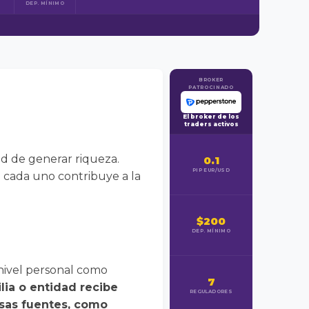
DEP. MÍNIMO
BROKER
PATROCINADO
El broker de los
traders activos
dad de generar riqueza.
0.1
PIP EUR/USD
o cada uno contribuye a la
$200
DEP. MÍNIMO
 nivel personal como
7
lia o entidad recibe
REGULADORES
sas fuentes, como