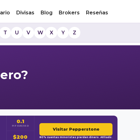
ario
Divisas
Blog
Brokers
Reseñas
T
U
V
W
X
Y
Z
iero?
0.1
PIP EUR/USD
Visitar Pepperstone
$200
80% cuentas minoristas pierden dinero. Afiliado.