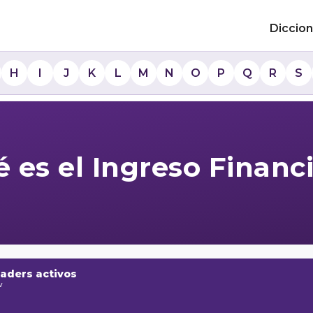
Diccion
H
I
J
K
L
M
N
O
P
Q
R
S
 es el Ingreso Financ
raders activos
w