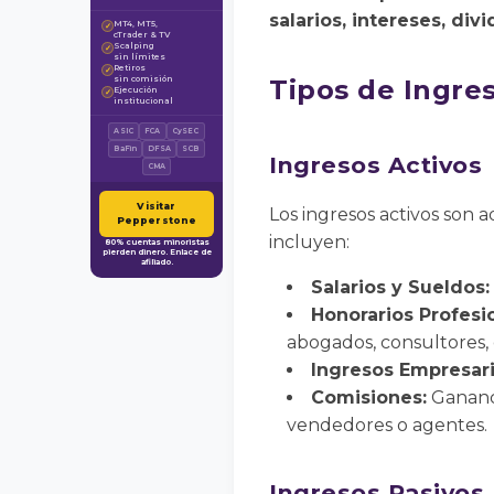
salarios, intereses, div
MT4, MT5,
✓
cTrader & TV
Scalping
✓
sin límites
Retiros
✓
sin comisión
Tipos de Ingre
Ejecución
✓
institucional
ASIC
FCA
CySEC
BaFin
DFSA
SCB
Ingresos Activos
CMA
Visitar
Los ingresos activos son a
Pepperstone
incluyen:
80% cuentas minoristas
pierden dinero. Enlace de
afiliado.
Salarios y Sueldos:
Honorarios Profesi
abogados, consultores, 
Ingresos Empresari
Comisiones:
Gananci
vendedores o agentes.
Ingresos Pasivos