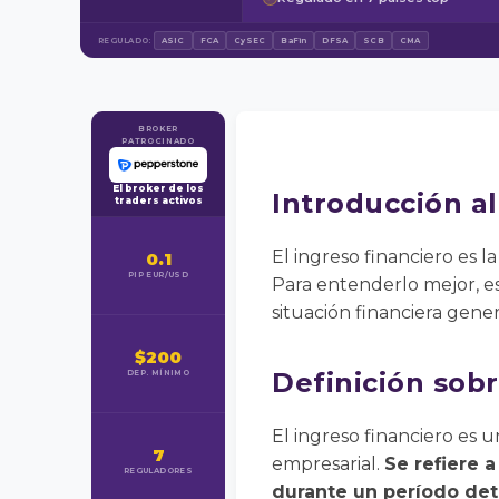
REGULADO:
ASIC
FCA
CySEC
BaFin
DFSA
SCB
CMA
BROKER
PATROCINADO
El broker de los
Introducción al
traders activos
El ingreso financiero es 
0.1
PIP EUR/USD
Para entenderlo mejor, es
situación financiera gene
$200
Definición sobr
DEP. MÍNIMO
El ingreso financiero es 
7
empresarial.
Se refiere 
REGULADORES
durante un período det