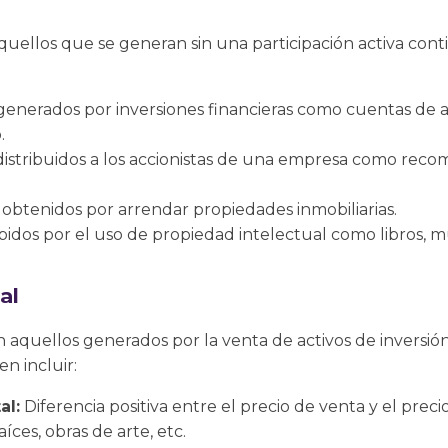
aquellos que se generan sin una participación activa con
generados por inversiones financieras como cuentas de a
.
istribuidos a los accionistas de una empresa como rec
obtenidos por arrendar propiedades inmobiliarias.
idos por el uso de propiedad intelectual como libros, mú
al
n aquellos generados por la venta de activos de inversión
en incluir:
al:
Diferencia positiva entre el precio de venta y el prec
íces, obras de arte, etc.