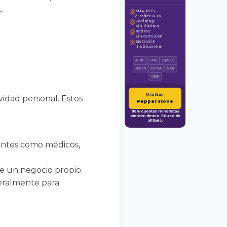
.
MT4, MT5,
✓
cTrader & TV
Scalping
✓
sin límites
Retiros
✓
sin comisión
Ejecución
✓
institucional
ASIC
FCA
CySEC
BaFin
DFSA
SCB
CMA
Visitar
vidad personal. Estos
Pepperstone
80% cuentas minoristas
pierden dinero. Enlace de
afiliado.
entes como médicos,
de un negocio propio.
neralmente para