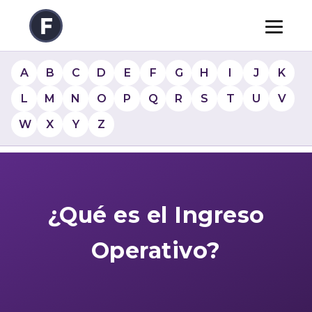
A
B
C
D
E
F
G
H
I
J
K
L
M
N
O
P
Q
R
S
T
U
V
W
X
Y
Z
¿Qué es el Ingreso
Operativo?