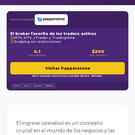
PATROCINADO
El broker favorito de los traders activos
MT4, MT5, cTrader y TradingView
✓
Scalping sin restricciones
✓
0.1
$200
PIP EUR/USD
DEP. MÍNIMO
Visitar Pepperstone
80% cuentas minoristas pierden dinero. Afiliado.
ASIC
FCA
CySEC
BaFin
El ingreso operativo es un concepto
crucial en el mundo de los negocios y las