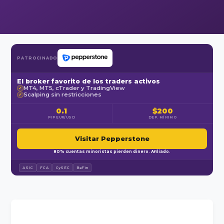
PATROCINADO
El broker favorito de los traders activos
MT4, MT5, cTrader y TradingView
✓
Scalping sin restricciones
✓
0.1
$200
PIP EUR/USD
DEP. MÍNIMO
Visitar Pepperstone
80% cuentas minoristas pierden dinero. Afiliado.
ASIC
FCA
CySEC
BaFin