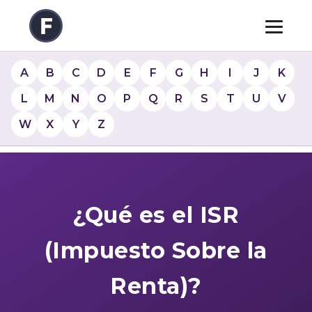
A
B
C
D
E
F
G
H
I
J
K
L
M
N
O
P
Q
R
S
T
U
V
W
X
Y
Z
¿Qué es el ISR
(Impuesto Sobre la
Renta)?