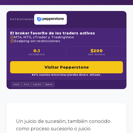
PATROCINADO
El broker favorito de los traders activos
MT4, MT5, cTrader y TradingView
✓
Scalping sin restricciones
✓
0.1
$200
PIP EUR/USD
DEP. MÍNIMO
Visitar Pepperstone
80% cuentas minoristas pierden dinero. Afiliado.
ASIC
FCA
CySEC
BaFin
Un juicio de sucesión, también conocido
como proceso sucesorio o juicio