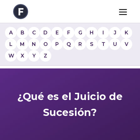
A
B
C
D
E
F
G
H
I
J
K
L
M
N
O
P
Q
R
S
T
U
V
W
X
Y
Z
¿Qué es el Juicio de
Sucesión?