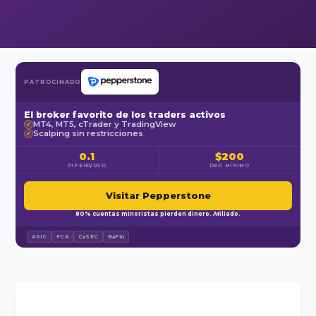
PATROCINADO
El broker favorito de los traders activos
MT4, MT5, cTrader y TradingView
✓
Scalping sin restricciones
✓
0.1
$200
PIP EUR/USD
DEP. MÍNIMO
Visitar Pepperstone
80% cuentas minoristas pierden dinero. Afiliado.
ASIC
FCA
CySEC
BaFin