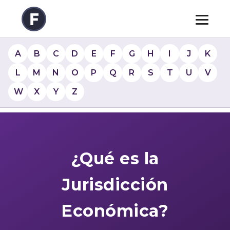
A
B
C
D
E
F
G
H
I
J
K
L
M
N
O
P
Q
R
S
T
U
V
W
X
Y
Z
¿Qué es la
Jurisdicción
Económica?