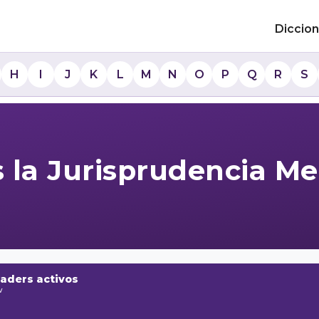
Diccion
H
I
J
K
L
M
N
O
P
Q
R
S
 la Jurisprudencia Me
raders activos
w