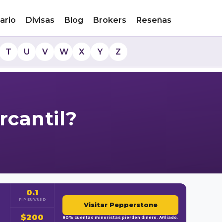
ario
Divisas
Blog
Brokers
Reseñas
T
U
V
W
X
Y
Z
rcantil?
0.1
PIP EUR/USD
Visitar Pepperstone
$200
80% cuentas minoristas pierden dinero. Afiliado.