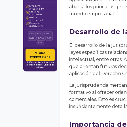
abarca los principios gen
MT4, MT5,
✓
cTrader & TV
Scalping
✓
mundo empresarial.
sin límites
Retiros
✓
sin comisión
Ejecución
✓
institucional
Desarrollo de l
ASIC
FCA
CySEC
BaFin
DFSA
SCB
CMA
El desarrollo de la jurisp
leyes específicas relacio
Visitar
Pepperstone
intelectual, entre otros.
80% cuentas minoristas
pierden dinero. Enlace de
que orientan futuras deci
afiliado.
aplicación del Derecho C
La jurisprudencia mercant
formativo al ofrecer orie
comerciales. Esto es cru
insuficientemente detall
Importancia de