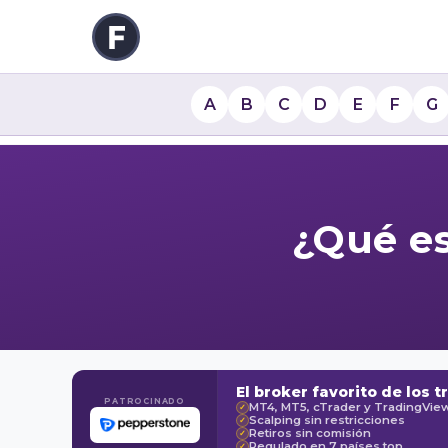
A
B
C
D
E
F
G
¿Qué es
El broker favorito de los t
PATROCINADO
MT4, MT5, cTrader y TradingVie
✓
Scalping sin restricciones
✓
Retiros sin comisión
✓
Regulado en 7 países top
✓