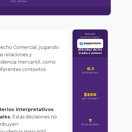
DEP. MÍNIMO
BROKER
PATROCINADO
erecho Comercial, jugando
El broker de los
traders activos
s relaciones y
rudencia mercantil, cómo
0.1
diferentes contextos
PIP EUR/USD
$200
DEP. MÍNIMO
erios interpretativos
ales.
Estas decisiones no
7
tribuyen
REGULADORES
isprudencia mercantil