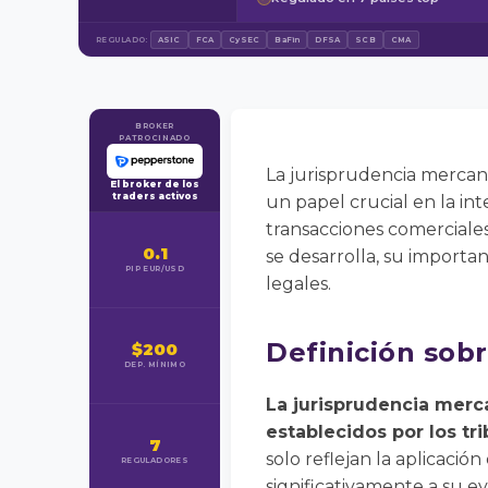
REGULADO:
ASIC
FCA
CySEC
BaFin
DFSA
SCB
CMA
BROKER
PATROCINADO
La jurisprudencia mercan
El broker de los
traders activos
un papel crucial en la int
transacciones comerciales
0.1
se desarrolla, su importa
PIP EUR/USD
legales.
Definición sobr
$200
DEP. MÍNIMO
La jurisprudencia merca
establecidos por los tr
7
solo reflejan la aplicació
REGULADORES
significativamente a su ev