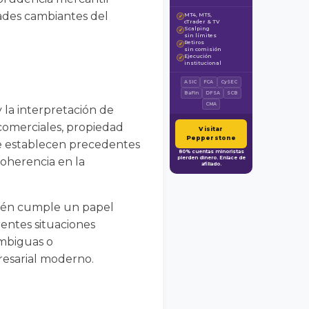
dades cambiantes del
MT4, MT5,
✓
cTrader & TV
Scalping
✓
sin límites
Retiros
✓
sin comisión
Ejecución
✓
institucional
ASIC
FCA
CySEC
BaFin
DFSA
SCB
CMA
y la interpretación de
 comerciales, propiedad
Visitar
Pepperstone
 se establecen precedentes
80% cuentas minoristas
pierden dinero. Enlace de
coherencia en la
afiliado.
mbién cumple un papel
rentes situaciones
ambiguas o
resarial moderno.