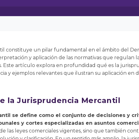
til constituye un pilar fundamental en el ámbito del D
erpretación y aplicación de las normativas que regulan la
. Este artículo explora en profundidad qué es la jurisp
ncia y ejemplos relevantes que ilustran su aplicación en 
e la Jurisprudencia Mercantil
ntil se define como el conjunto de decisiones y crit
ibunales y cortes especializadas en asuntos comerci
n de las leyes comerciales vigentes, sino que también con
olución y clarificación. En un sentido más amplio, la jur