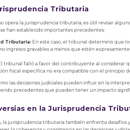
risprudencia Tributaria
opera la jurisprudencia tributaria, es útil revisar algu
se han establecido importantes precedentes:
d Tributaria:
En este caso, el tribunal determinó que lo
mo ingresos gravables a menos que estén expresamente
l tribunal falló a favor del contribuyente al considerar 
ión fiscal específica no era compatible con el principio de
mo las decisiones judiciales pueden influir en la interpre
eciendo precedentes que pueden tener un impacto signifi
ersias en la Jurisprudencia Tribu
, la jurisprudencia tributaria también enfrenta desafíos y
ner la coherencia y consistencia en las decisiones judici