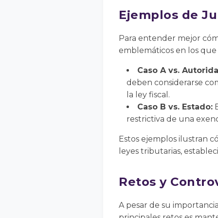
Ejemplos de Ju
Para entender mejor cómo 
emblemáticos en los que 
Caso A vs. Autorida
deben considerarse co
la ley fiscal.
Caso B vs. Estado:
E
restrictiva de una exenc
Estos ejemplos ilustran có
leyes tributarias, establ
Retos y Controv
A pesar de su importancia
principales retos es mante