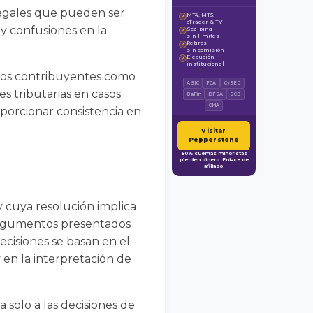
 legales que pueden ser
MT4, MT5,
✓
cTrader & TV
 y confusiones en la
Scalping
✓
sin límites
Retiros
✓
sin comisión
Ejecución
✓
institucional
 los contribuyentes como
ASIC
FCA
CySEC
es tributarias en casos
BaFin
DFSA
SCB
CMA
oporcionar consistencia en
Visitar
Pepperstone
80% cuentas minoristas
pierden dinero. Enlace de
afiliado.
 y cuya resolución implica
s argumentos presentados
decisiones se basan en el
 y en la interpretación de
 solo a las decisiones de