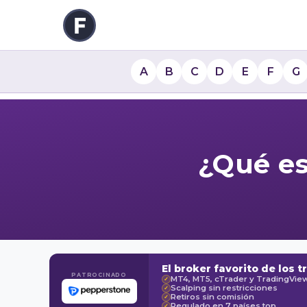
A
B
C
D
E
F
G
¿Qué es
El broker favorito de los t
PATROCINADO
MT4, MT5, cTrader y TradingVie
✓
Scalping sin restricciones
✓
Retiros sin comisión
✓
Regulado en 7 países top
✓