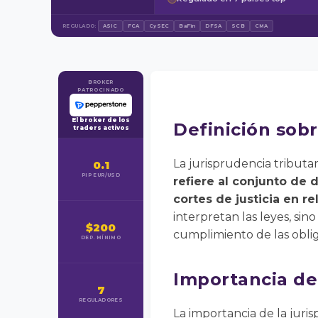
REGULADO:
ASIC
FCA
CySEC
BaFin
DFSA
SCB
CMA
BROKER
PATROCINADO
El broker de los
Definición sobr
traders activos
La jurisprudencia tribut
0.1
PIP EUR/USD
refiere al conjunto de d
cortes de justicia en re
interpretan las leyes, si
$200
cumplimiento de las obliga
DEP. MÍNIMO
Importancia de 
7
REGULADORES
La importancia de la juris