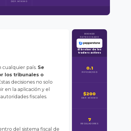
DEP. MÍNIMO
BROKER
PATROCINADO
El broker de los
traders activos
 cualquier país.
Se
0.1
PIP EUR/USD
r los tribunales o
stas decisiones no solo
 en la aplicación y el
$200
autoridades fiscales.
DEP. MÍNIMO
7
REGULADORES
entro del sistema fiscal de