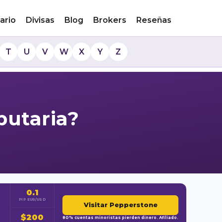
ario
Divisas
Blog
Brokers
Reseñas
T
U
V
W
X
Y
Z
butaria?
0.1
PIP EUR/USD
Visitar Pepperstone
$200
80% cuentas minoristas pierden dinero. Afiliado.