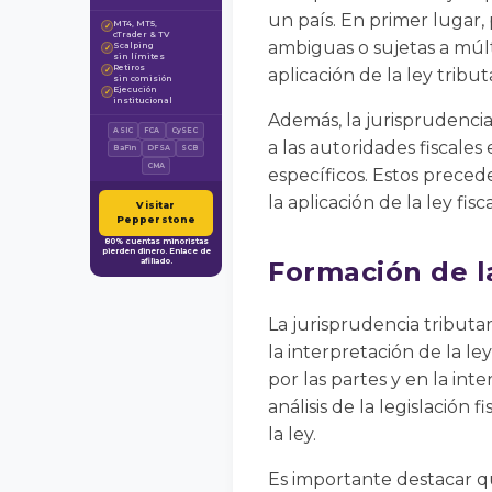
un país. En primer lugar,
MT4, MT5,
✓
cTrader & TV
ambiguas o sujetas a múlt
Scalping
✓
sin límites
Retiros
✓
aplicación de la ley tributa
sin comisión
Ejecución
✓
institucional
Además, la jurisprudenci
ASIC
FCA
CySEC
a las autoridades fiscales
BaFin
DFSA
SCB
CMA
específicos. Estos preced
la aplicación de la ley fisca
Visitar
Pepperstone
80% cuentas minoristas
pierden dinero. Enlace de
afiliado.
Formación de l
La jurisprudencia tributar
la interpretación de la l
por las partes y en la int
análisis de la legislación 
la ley.
Es importante destacar que