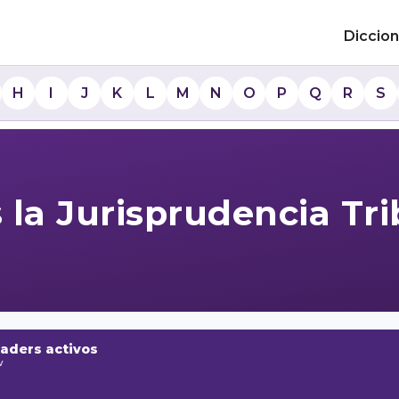
Diccion
H
I
J
K
L
M
N
O
P
Q
R
S
 la Jurisprudencia Tri
raders activos
w