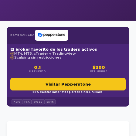
PATROCINADO
El broker favorito de los traders activos
MT4, MT5, cTrader y TradingView
✓
Scalping sin restricciones
✓
0.1
$200
PIP EUR/USD
DEP. MÍNIMO
Visitar Pepperstone
80% cuentas minoristas pierden dinero. Afiliado.
ASIC
FCA
CySEC
BaFin