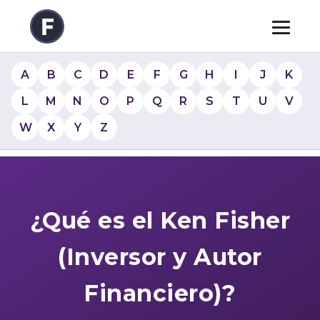
A
B
C
D
E
F
G
H
I
J
K
L
M
N
O
P
Q
R
S
T
U
V
W
X
Y
Z
¿Qué es el Ken Fisher
(Inversor y Autor
Financiero)?