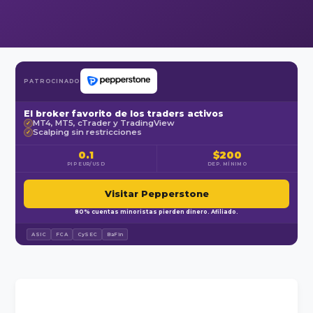
PATROCINADO
El broker favorito de los traders activos
MT4, MT5, cTrader y TradingView
✓
Scalping sin restricciones
✓
0.1
$200
PIP EUR/USD
DEP. MÍNIMO
Visitar Pepperstone
80% cuentas minoristas pierden dinero. Afiliado.
ASIC
FCA
CySEC
BaFin