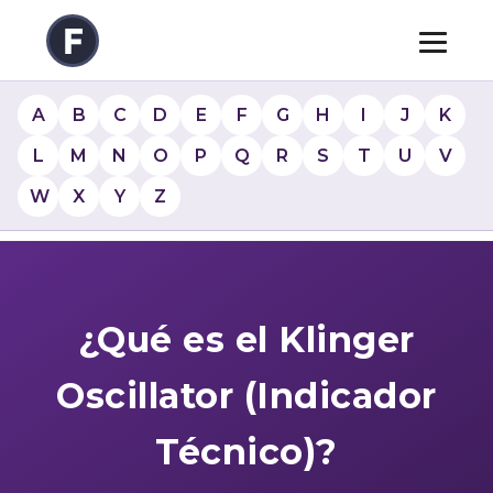
A
B
C
D
E
F
G
H
I
J
K
L
M
N
O
P
Q
R
S
T
U
V
W
X
Y
Z
¿Qué es el Klinger
Oscillator (Indicador
Técnico)?