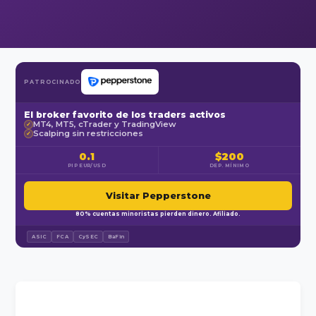
PATROCINADO
El broker favorito de los traders activos
MT4, MT5, cTrader y TradingView
✓
Scalping sin restricciones
✓
0.1
$200
PIP EUR/USD
DEP. MÍNIMO
Visitar Pepperstone
80% cuentas minoristas pierden dinero. Afiliado.
ASIC
FCA
CySEC
BaFin