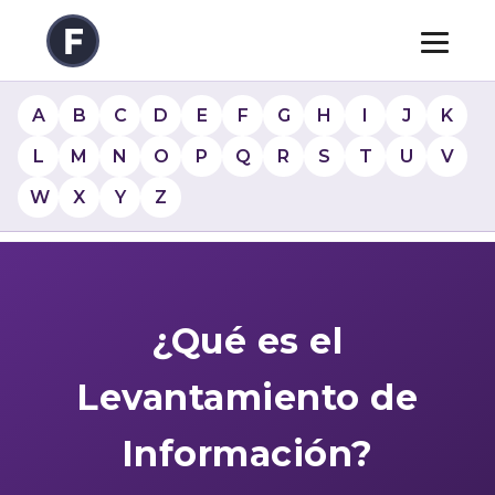
A
B
C
D
E
F
G
H
I
J
K
L
M
N
O
P
Q
R
S
T
U
V
W
X
Y
Z
¿Qué es el
Levantamiento de
Información?