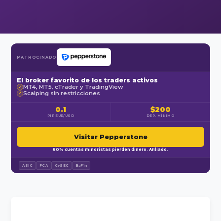
PATROCINADO
El broker favorito de los traders activos
MT4, MT5, cTrader y TradingView
✓
Scalping sin restricciones
✓
0.1
$200
PIP EUR/USD
DEP. MÍNIMO
Visitar Pepperstone
80% cuentas minoristas pierden dinero. Afiliado.
ASIC
FCA
CySEC
BaFin