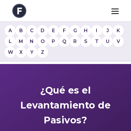
A
B
C
D
E
F
G
H
I
J
K
L
M
N
O
P
Q
R
S
T
U
V
W
X
Y
Z
¿Qué es el
Levantamiento de
Pasivos?