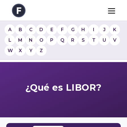
A
B
C
D
E
F
G
H
I
J
K
L
M
N
O
P
Q
R
S
T
U
V
W
X
Y
Z
¿Qué es LIBOR?