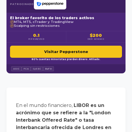
PATROCINADO
El broker favorito de los traders activos
MT4, MT5, cTrader y TradingView
✓
Scalping sin restricciones
✓
0.1
$200
PIP EUR/USD
DEP. MÍNIMO
Visitar Pepperstone
80% cuentas minoristas pierden dinero. Afiliado.
ASIC
FCA
CySEC
BaFin
En el mundo financiero,
LIBOR es un
acrónimo que se refiere a la "London
Interbank Offered Rate" o tasa
interbancaria ofrecida de Londres en