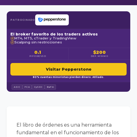
PATROCINADO
El broker favorito de los traders activos
MT4, MT5, cTrader y TradingView
✓
Scalping sin restricciones
✓
0.1
$200
PIP EUR/USD
DEP. MÍNIMO
Visitar Pepperstone
80% cuentas minoristas pierden dinero. Afiliado.
ASIC
FCA
CySEC
BaFin
El libro de órdenes es una herramienta
fundamental en el funcionamiento de los