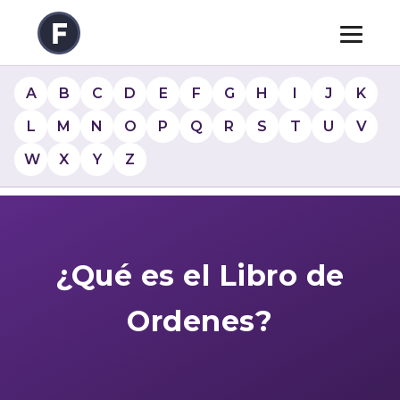
A
B
C
D
E
F
G
H
I
J
K
L
M
N
O
P
Q
R
S
T
U
V
W
X
Y
Z
¿Qué es el Libro de
Ordenes?