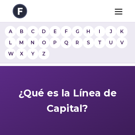
A
B
C
D
E
F
G
H
I
J
K
L
M
N
O
P
Q
R
S
T
U
V
W
X
Y
Z
¿Qué es la Línea de
Capital?