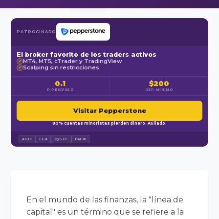
PATROCINADO
El broker favorito de los traders activos
MT4, MT5, cTrader y TradingView
✓
Scalping sin restricciones
✓
0.1
$200
PIP EUR/USD
DEP. MÍNIMO
Visitar Pepperstone
80% cuentas minoristas pierden dinero. Afiliado.
ASIC
FCA
CySEC
BaFin
En el mundo de las finanzas, la "línea de
capital" es un término que se refiere a la