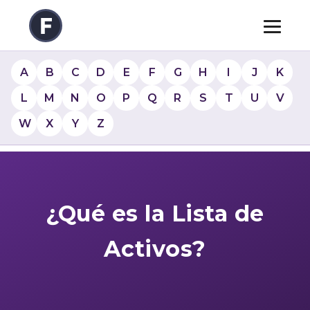
A
B
C
D
E
F
G
H
I
J
K
L
M
N
O
P
Q
R
S
T
U
V
W
X
Y
Z
¿Qué es la Lista de
Activos?