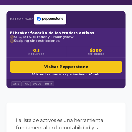
PATROCINADO
El broker favorito de los traders activos
MT4, MT5, cTrader y TradingView
✓
Scalping sin restricciones
✓
0.1
$200
PIP EUR/USD
DEP. MÍNIMO
Visitar Pepperstone
80% cuentas minoristas pierden dinero. Afiliado.
ASIC
FCA
CySEC
BaFin
La lista de activos es una herramienta
fundamental en la contabilidad y la