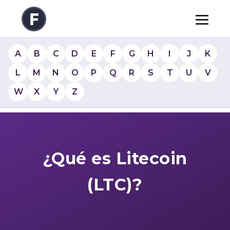
A
B
C
D
E
F
G
H
I
J
K
L
M
N
O
P
Q
R
S
T
U
V
W
X
Y
Z
¿Qué es Litecoin
(LTC)?