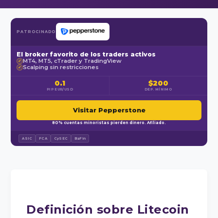
PATROCINADO
El broker favorito de los traders activos
MT4, MT5, cTrader y TradingView
✓
Scalping sin restricciones
✓
0.1
$200
PIP EUR/USD
DEP. MÍNIMO
Visitar Pepperstone
80% cuentas minoristas pierden dinero. Afiliado.
ASIC
FCA
CySEC
BaFin
Definición sobre Litecoin