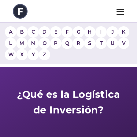
A
B
C
D
E
F
G
H
I
J
K
L
M
N
O
P
Q
R
S
T
U
V
W
X
Y
Z
¿Qué es la Logística
de Inversión?