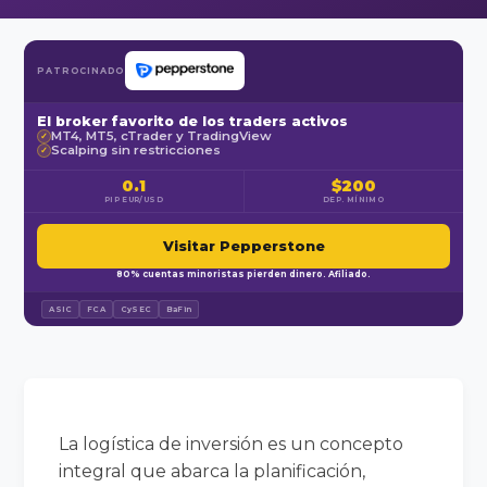
PATROCINADO
El broker favorito de los traders activos
MT4, MT5, cTrader y TradingView
✓
Scalping sin restricciones
✓
0.1
$200
PIP EUR/USD
DEP. MÍNIMO
Visitar Pepperstone
80% cuentas minoristas pierden dinero. Afiliado.
ASIC
FCA
CySEC
BaFin
La logística de inversión es un concepto
integral que abarca la planificación,