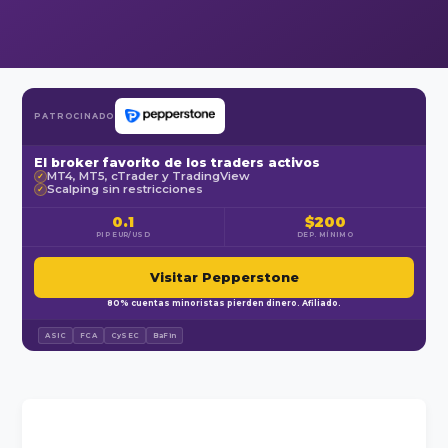
PATROCINADO
El broker favorito de los traders activos
MT4, MT5, cTrader y TradingView
✓
Scalping sin restricciones
✓
0.1
$200
PIP EUR/USD
DEP. MÍNIMO
Visitar Pepperstone
80% cuentas minoristas pierden dinero. Afiliado.
ASIC
FCA
CySEC
BaFin