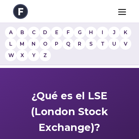
A
B
C
D
E
F
G
H
I
J
K
L
M
N
O
P
Q
R
S
T
U
V
W
X
Y
Z
¿Qué es el LSE
(London Stock
Exchange)?