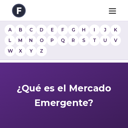
A
B
C
D
E
F
G
H
I
J
K
L
M
N
O
P
Q
R
S
T
U
V
W
X
Y
Z
¿Qué es el Mercado
Emergente?