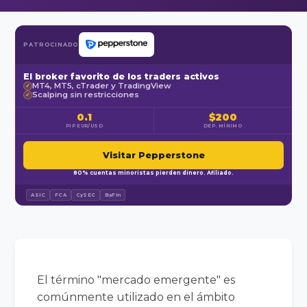
PATROCINADO
El broker favorito de los traders activos
MT4, MT5, cTrader y TradingView
✓
Scalping sin restricciones
✓
0.1
$200
PIP EUR/USD
DEP. MÍNIMO
Visitar Pepperstone
80% cuentas minoristas pierden dinero. Afiliado.
ASIC
FCA
CySEC
BaFin
El término "mercado emergente" es
comúnmente utilizado en el ámbito