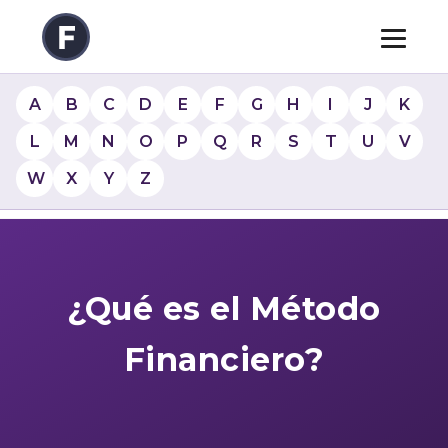
A
B
C
D
E
F
G
H
I
J
K
L
M
N
O
P
Q
R
S
T
U
V
W
X
Y
Z
¿Qué es el Método
Financiero?