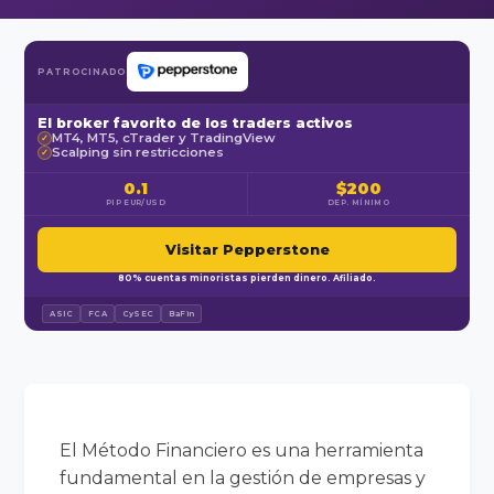
PATROCINADO
El broker favorito de los traders activos
MT4, MT5, cTrader y TradingView
✓
Scalping sin restricciones
✓
0.1
$200
PIP EUR/USD
DEP. MÍNIMO
Visitar Pepperstone
80% cuentas minoristas pierden dinero. Afiliado.
ASIC
FCA
CySEC
BaFin
El Método Financiero es una herramienta
fundamental en la gestión de empresas y