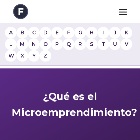
A
B
C
D
E
F
G
H
I
J
K
L
M
N
O
P
Q
R
S
T
U
V
W
X
Y
Z
¿Qué es el
Microemprendimiento?