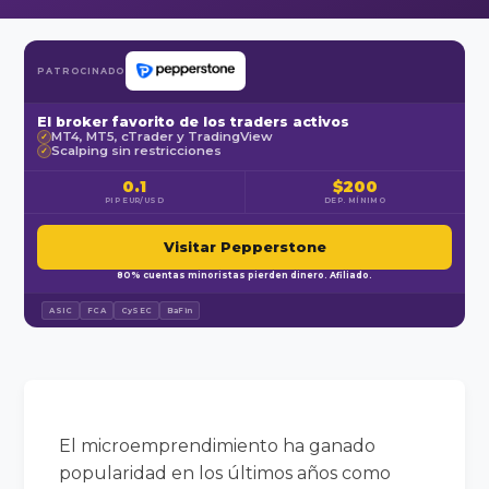
PATROCINADO
El broker favorito de los traders activos
MT4, MT5, cTrader y TradingView
✓
Scalping sin restricciones
✓
0.1
$200
PIP EUR/USD
DEP. MÍNIMO
Visitar Pepperstone
80% cuentas minoristas pierden dinero. Afiliado.
ASIC
FCA
CySEC
BaFin
El microemprendimiento ha ganado
popularidad en los últimos años como