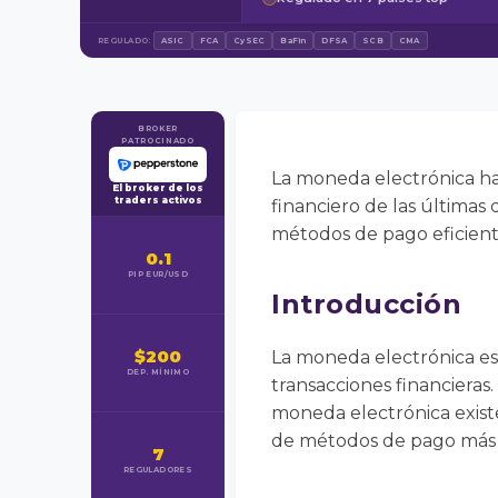
REGULADO:
ASIC
FCA
CySEC
BaFin
DFSA
SCB
CMA
BROKER
PATROCINADO
La moneda electrónica ha
El broker de los
traders activos
financiero de las últimas 
métodos de pago eficient
0.1
PIP EUR/USD
Introducción
$200
La moneda electrónica es
DEP. MÍNIMO
transacciones financieras. 
moneda electrónica exist
de métodos de pago más rá
7
REGULADORES