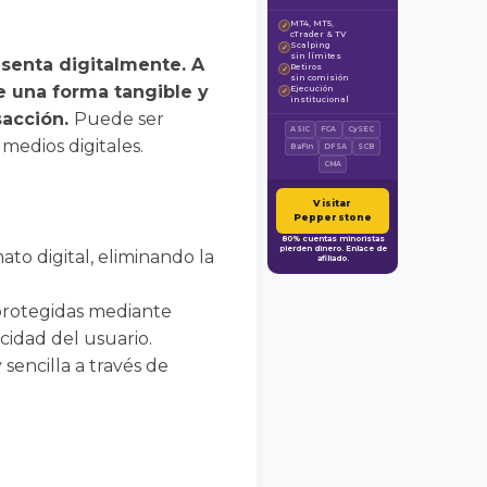
MT4, MT5,
✓
cTrader & TV
Scalping
✓
sin límites
esenta digitalmente. A
Retiros
✓
sin comisión
ne una forma tangible y
Ejecución
✓
institucional
sacción.
Puede ser
ASIC
FCA
CySEC
 medios digitales.
BaFin
DFSA
SCB
CMA
Visitar
Pepperstone
80% cuentas minoristas
pierden dinero. Enlace de
to digital, eliminando la
afiliado.
 protegidas mediante
cidad del usuario.
 sencilla a través de