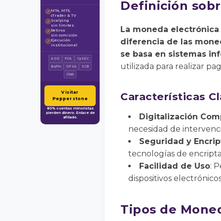
Definición sob
MT4, MT5,
✓
cTrader & TV
Scalping
✓
sin límites
La moneda electrónica 
Retiros
✓
sin comisión
diferencia de las moned
Ejecución
✓
institucional
se basa en sistemas in
ASIC
FCA
CySEC
utilizada para realizar pa
BaFin
DFSA
SCB
CMA
Visitar
Características C
Pepperstone
80% cuentas minoristas
pierden dinero. Enlace de
Digitalización Com
afiliado.
necesidad de intervenció
Seguridad y Encrip
tecnologías de encripta
Facilidad de Uso
: 
dispositivos electróni
Tipos de Moned