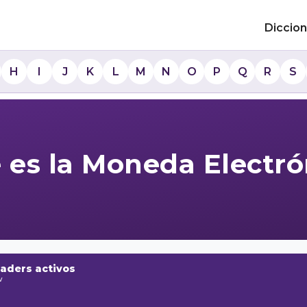
Diccion
H
I
J
K
L
M
N
O
P
Q
R
S
 es la Moneda Electró
raders activos
w