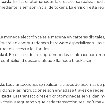
lizada
: En las criptomonedas, la creación se realiza med
diante la emisión inicial de tokens. La emisión está reg
 La moneda electrónica se almacena en carteras digitale
oftware en computadoras o hardware especializado. Las ca
urar el acceso a los fondos.
idad
: En el caso de las criptomonedas, el almacenamiento
e contabilidad descentralizado llamado blockchain.
da
: Las transacciones se realizan a través de sistemas de 
s, donde las instrucciones son enviadas a través de redes
lizada
: Las transacciones en criptomonedas se validan 
ckchain, asegurando que cada transacción sea legítima y