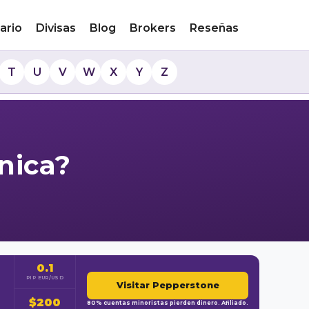
ario
Divisas
Blog
Brokers
Reseñas
T
U
V
W
X
Y
Z
nica?
0.1
PIP EUR/USD
Visitar Pepperstone
$200
80% cuentas minoristas pierden dinero. Afiliado.