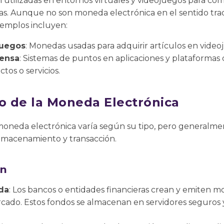
 utilizadas en entornos virtuales y videojuegos para comp
as. Aunque no son moneda electrónica en el sentido tra
Ejemplos incluyen:
juegos
: Monedas usadas para adquirir artículos en video
ensa
: Sistemas de puntos en aplicaciones y plataforma
tos o servicios.
 de la Moneda Electrónica
moneda electrónica varía según su tipo, pero generalme
 almacenamiento y transacción.
ón
da
: Los bancos o entidades financieras crean y emiten 
cado. Estos fondos se almacenan en servidores seguros y