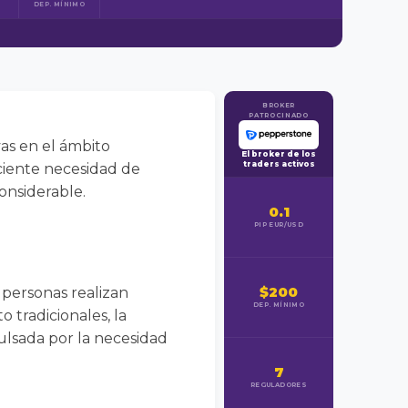
DEP. MÍNIMO
BROKER
PATROCINADO
as en el ámbito
El broker de los
traders activos
eciente necesidad de
onsiderable.
0.1
PIP EUR/USD
$200
personas realizan
DEP. MÍNIMO
o tradicionales, la
ulsada por la necesidad
7
REGULADORES