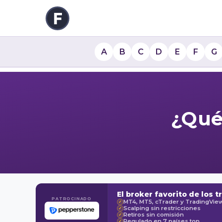
A
B
C
D
E
F
G
¿Qué
El broker favorito de los t
PATROCINADO
MT4, MT5, cTrader y TradingVie
✓
Scalping sin restricciones
✓
Retiros sin comisión
✓
Regulado en 7 países top
✓