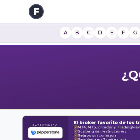
A
B
C
D
E
F
G
¿Q
El broker favorito de los t
PATROCINADO
MT4, MT5, cTrader y TradingVie
✓
Scalping sin restricciones
✓
Retiros sin comisión
✓
Regulado en 7 países top
✓