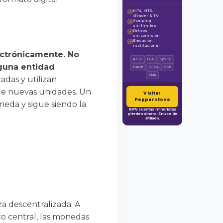
MT4, MT5,
✓
cTrader & TV
Scalping
✓
sin límites
Retiros
✓
sin comisión
Ejecución
✓
institucional
ectrónicamente. No
ASIC
FCA
CySEC
nguna entidad
BaFin
DFSA
SCB
CMA
das y utilizan
n de nuevas unidades. Un
Visitar
Pepperstone
neda y sigue siendo la
80% cuentas minoristas
pierden dinero. Enlace de
afiliado.
za descentralizada. A
co central, las monedas