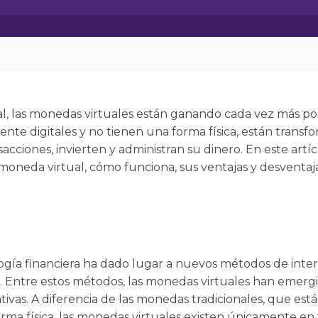
al, las monedas virtuales están ganando cada vez más po
nte digitales y no tienen una forma física, están trans
sacciones, invierten y administran su dinero. En este art
neda virtual, cómo funciona, sus ventajas y desventajas
logía financiera ha dado lugar a nuevos métodos de inte
 Entre estos métodos, las monedas virtuales han emerg
tivas. A diferencia de las monedas tradicionales, que est
rma física, las monedas virtuales existen únicamente en 