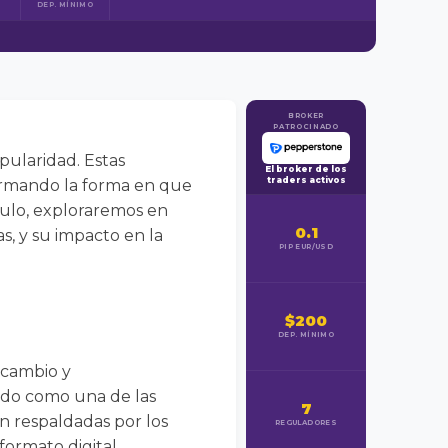
DEP. MÍNIMO
BROKER
PATROCINADO
pularidad. Estas
El broker de los
traders activos
formando la forma en que
ículo, exploraremos en
0.1
, y su impacto en la
PIP EUR/USD
$200
DEP. MÍNIMO
rcambio y
ido como una de las
7
án respaldadas por los
REGULADORES
formato digital.