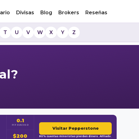
ario
Divisas
Blog
Brokers
Reseñas
T
U
V
W
X
Y
Z
al?
0.1
PIP EUR/USD
Visitar Pepperstone
$200
80% cuentas minoristas pierden dinero. Afiliado.