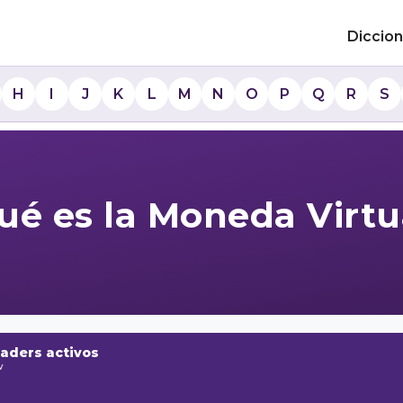
Diccion
H
I
J
K
L
M
N
O
P
Q
R
S
ué es la Moneda Virtu
raders activos
w