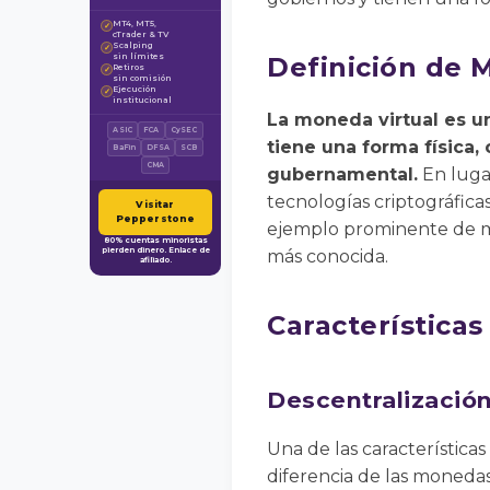
MT4, MT5,
✓
cTrader & TV
Scalping
✓
sin límites
Definición de 
Retiros
✓
sin comisión
Ejecución
✓
institucional
La moneda virtual es u
ASIC
FCA
CySEC
tiene una forma física,
BaFin
DFSA
SCB
CMA
gubernamental.
En lugar
tecnologías criptográfica
Visitar
Pepperstone
ejemplo prominente de mo
80% cuentas minoristas
pierden dinero. Enlace de
más conocida.
afiliado.
Características
Descentralizació
Una de las característica
diferencia de las monedas