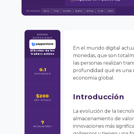
REGULADO:
ASIC
FCA
CySEC
BaFin
DFSA
SCB
CMA
BROKER
PATROCINADO
En el mundo digital actu
El broker de los
traders activos
monedas, que son totalme
las personas realizan tran
0.1
profundidad qué es una mo
PIP EUR/USD
economía global.
Introducción
$200
DEP. MÍNIMO
La evolución de la tecno
almacenamiento de valor.
7
innovaciones más significa
REGULADORES
gobiernos y tienen una fo