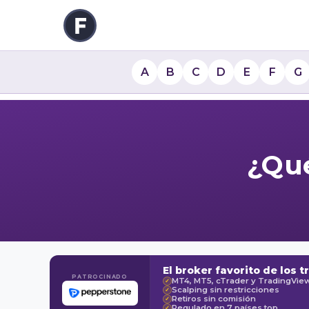
A
B
C
D
E
F
G
¿Qué
El broker favorito de los t
PATROCINADO
MT4, MT5, cTrader y TradingVie
✓
Scalping sin restricciones
✓
Retiros sin comisión
✓
Regulado en 7 países top
✓