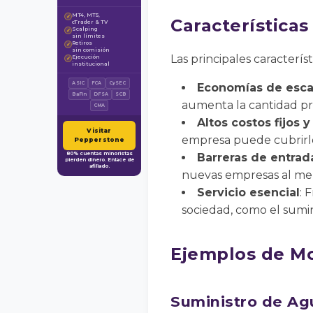
MT4, MT5,
✓
Características
cTrader & TV
Scalping
✓
sin límites
Retiros
✓
sin comisión
Las principales caracterí
Ejecución
✓
institucional
ASIC
FCA
CySEC
Economías de esca
BaFin
DFSA
SCB
aumenta la cantidad pr
CMA
Altos costos fijos 
Visitar
empresa puede cubrirlo
Pepperstone
80% cuentas minoristas
Barreras de entrada
pierden dinero. Enlace de
afiliado.
nuevas empresas al me
Servicio esencial
: 
sociedad, como el sumini
Ejemplos de Mo
Suministro de Ag