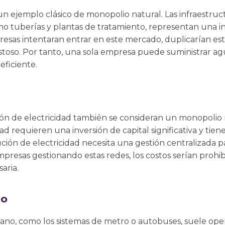
un ejemplo clásico de monopolio natural. Las infraestruct
mo tuberías y plantas de tratamiento, representan una in
resas intentaran entrar en este mercado, duplicarían esta
costoso. Por tanto, una sola empresa puede suministrar a
ficiente.
ión de electricidad también se consideran un monopolio n
d requieren una inversión de capital significativa y tienen
ción de electricidad necesita una gestión centralizada pa
mpresas gestionando estas redes, los costos serían prohib
aria.
co
bano, como los sistemas de metro o autobuses, suele o