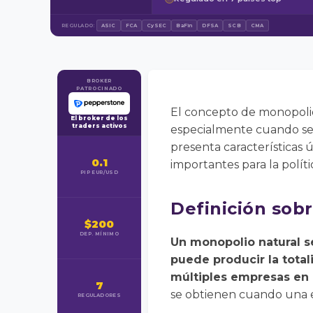
REGULADO:
ASIC
FCA
CySEC
BaFin
DFSA
SCB
CMA
BROKER
PATROCINADO
El concepto de monopolio
El broker de los
traders activos
especialmente cuando se a
presenta características ú
0.1
importantes para la políti
PIP EUR/USD
Definición sob
$200
DEP. MÍNIMO
Un monopolio natural s
puede producir la total
múltiples empresas en 
7
se obtienen cuando una e
REGULADORES