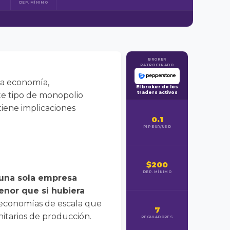
DEP. MÍNIMO
BROKER
PATROCINADO
la economía,
El broker de los
traders activos
ste tipo de monopolio
tiene implicaciones
0.1
PIP EUR/USD
$200
DEP. MÍNIMO
 una sola empresa
enor que si hubiera
 economías de escala que
7
itarios de producción.
REGULADORES