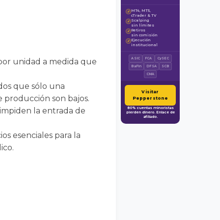
MT4, MT5,
✓
cTrader & TV
Scalping
✓
sin límites
Retiros
✓
sin comisión
Ejecución
✓
institucional
ASIC
FCA
CySEC
 por unidad a medida que
BaFin
DFSA
SCB
CMA
vados que sólo una
Visitar
e producción son bajos.
Pepperstone
80% cuentas minoristas
 impiden la entrada de
pierden dinero. Enlace de
afiliado.
os esenciales para la
ico.