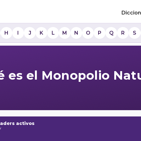
Diccion
H
I
J
K
L
M
N
O
P
Q
R
S
 es el Monopolio Nat
raders activos
w