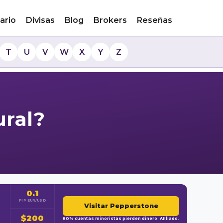
ario
Divisas
Blog
Brokers
Reseñas
T
U
V
W
X
Y
Z
ural?
0.1
PIP EUR/USD
Visitar Pepperstone
$200
80% cuentas minoristas pierden dinero. Afiliado.