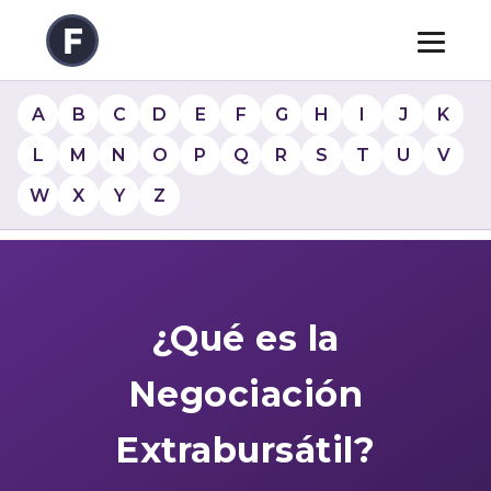
A
B
C
D
E
F
G
H
I
J
K
L
M
N
O
P
Q
R
S
T
U
V
W
X
Y
Z
¿Qué es la
Negociación
Extrabursátil?