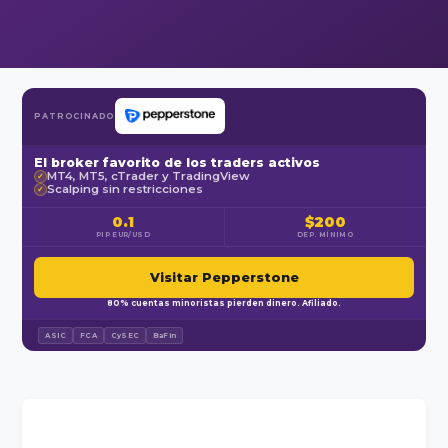
PATROCINADO
El broker favorito de los traders activos
MT4, MT5, cTrader y TradingView
✓
Scalping sin restricciones
✓
0.1
$200
PIP EUR/USD
DEP. MÍNIMO
Visitar Pepperstone
80% cuentas minoristas pierden dinero. Afiliado.
ASIC
FCA
CySEC
BaFin