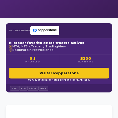
PATROCINADO
El broker favorito de los traders activos
MT4, MT5, cTrader y TradingView
✓
Scalping sin restricciones
✓
0.1
$200
PIP EUR/USD
DEP. MÍNIMO
Visitar Pepperstone
80% cuentas minoristas pierden dinero. Afiliado.
ASIC
FCA
CySEC
BaFin