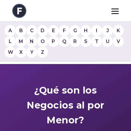
A
B
C
D
E
F
G
H
I
J
K
L
M
N
O
P
Q
R
S
T
U
V
W
X
Y
Z
¿Qué son los
Negocios al por
Menor?