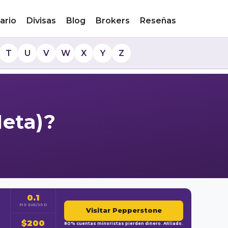
ario
Divisas
Blog
Brokers
Reseñas
T
U
V
W
X
Y
Z
eta)?
0.1
PIP EUR/USD
Visitar Pepperstone
$200
80% cuentas minoristas pierden dinero. Afiliado.