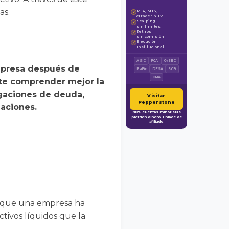
as.
MT4, MT5,
✓
cTrader & TV
Scalping
✓
sin límites
Retiros
✓
sin comisión
Ejecución
✓
institucional
ASIC
FCA
CySEC
mpresa después de
BaFin
DFSA
SCB
CMA
ite comprender mejor la
igaciones de deuda,
Visitar
Pepperstone
gaciones.
80% cuentas minoristas
pierden dinero. Enlace de
afiliado.
zo que una empresa ha
ctivos líquidos que la