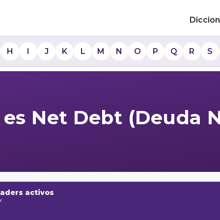
Diccion
H
I
J
K
L
M
N
O
P
Q
R
S
 es Net Debt (Deuda N
raders activos
w