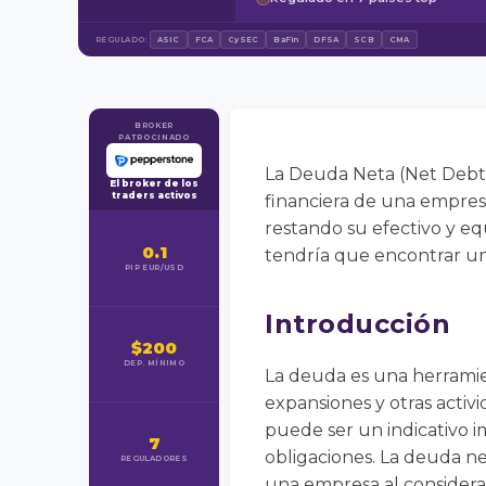
REGULADO:
ASIC
FCA
CySEC
BaFin
DFSA
SCB
CMA
BROKER
PATROCINADO
La Deuda Neta (Net Debt)
El broker de los
traders activos
financiera de una empresa
restando su efectivo y eq
0.1
tendría que encontrar una
PIP EUR/USD
Introducción
$200
DEP. MÍNIMO
La deuda es una herramie
expansiones y otras acti
puede ser un indicativo i
7
obligaciones. La deuda ne
REGULADORES
una empresa al considerar 