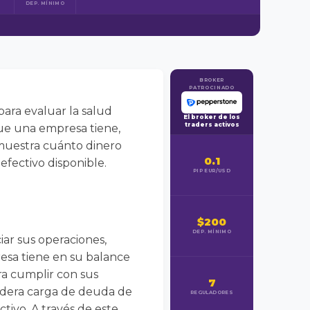
DEP. MÍNIMO
BROKER
PATROCINADO
ara evaluar la salud
El broker de los
traders activos
que una empresa tiene,
 muestra cuánto dinero
0.1
efectivo disponible.
PIP EUR/USD
$200
DEP. MÍNIMO
ar sus operaciones,
esa tiene en su balance
ra cumplir con sus
7
dadera carga de deuda de
REGULADORES
tivo. A través de este