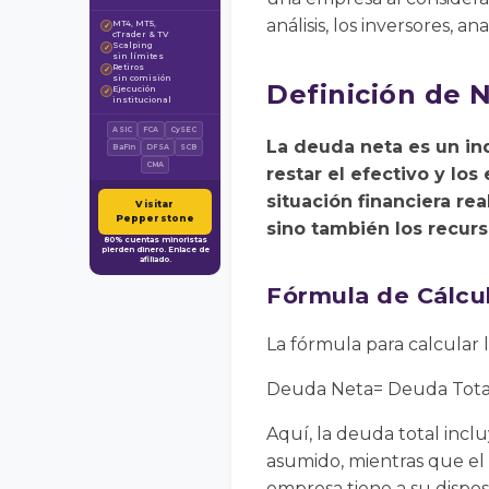
análisis, los inversores, 
MT4, MT5,
✓
cTrader & TV
Scalping
✓
sin límites
Retiros
✓
sin comisión
Definición de 
Ejecución
✓
institucional
ASIC
FCA
CySEC
La deuda neta es un in
BaFin
DFSA
SCB
CMA
restar el efectivo y l
situación financiera re
Visitar
Pepperstone
sino también los recurs
80% cuentas minoristas
pierden dinero. Enlace de
afiliado.
Fórmula de Cálcu
La fórmula para calcular 
Deuda Neta= Deuda Total 
Aquí, la deuda total incl
asumido, mientras que el 
empresa tiene a su disposi