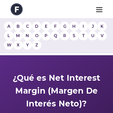
A
B
C
D
E
F
G
H
I
J
K
L
M
N
O
P
Q
R
S
T
U
V
W
X
Y
Z
¿Qué es Net Interest
Margin (Margen De
Interés Neto)?