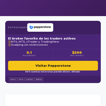
PATROCINADO
El broker favorito de los traders activos
MT4, MT5, cTrader y TradingView
✓
Scalping sin restricciones
✓
0.1
$200
PIP EUR/USD
DEP. MÍNIMO
Visitar Pepperstone
80% cuentas minoristas pierden dinero. Afiliado.
ASIC
FCA
CySEC
BaFin