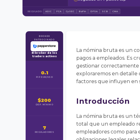
REGULADO:
ASIC
FCA
CySEC
BaFin
DFSA
SCB
CMA
BROKER
PATROCINADO
La nómina bruta es un co
El broker de los
traders activos
pagos a empleados. Es cru
gestionar correctamente l
0.1
exploraremos en detalle q
PIP EUR/USD
factores que influyen en
Introducción
$200
DEP. MÍNIMO
La nómina bruta es un té
total que un empleado re
7
empleadores como para emp
REGULADORES
obligaciones legales rel