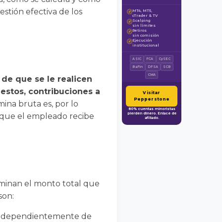
estión efectiva de los
MT4, MT5,
✓
cTrader & TV
Scalping
✓
sin límites
Retiros
✓
sin comisión
Ejecución
✓
institucional
ASIC
FCA
CySEC
BaFin
DFSA
SCB
CMA
 de que se le realicen
estos, contribuciones a
Visitar
Pepperstone
ina bruta es, por lo
80% cuentas minoristas
pierden dinero. Enlace de
al que el empleado recibe
afiliado.
minan el monto total que
son:
, independientemente de