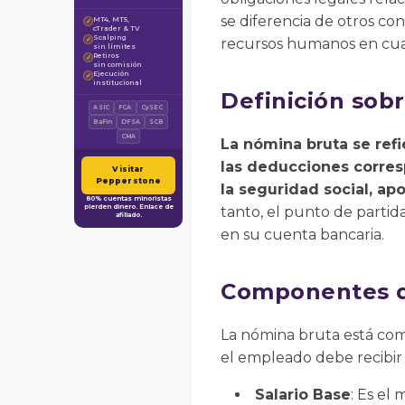
se diferencia de otros con
MT4, MT5,
✓
cTrader & TV
Scalping
✓
recursos humanos en cual
sin límites
Retiros
✓
sin comisión
Ejecución
✓
institucional
Definición sob
ASIC
FCA
CySEC
BaFin
DFSA
SCB
CMA
La nómina bruta se refi
las deducciones corres
Visitar
Pepperstone
la seguridad social, ap
80% cuentas minoristas
pierden dinero. Enlace de
tanto, el punto de partida
afiliado.
en su cuenta bancaria.
Componentes d
La nómina bruta está co
el empleado debe recibir
Salario Base
: Es el