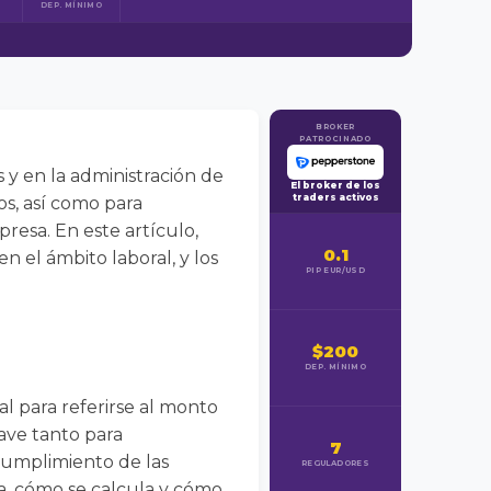
DEP. MÍNIMO
BROKER
PATROCINADO
y en la administración de
El broker de los
traders activos
os, así como para
resa. En este artículo,
0.1
n el ámbito laboral, y los
PIP EUR/USD
$200
DEP. MÍNIMO
l para referirse al monto
ave tanto para
7
cumplimiento de las
REGULADORES
a, cómo se calcula y cómo