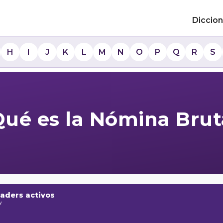
Diccion
H
I
J
K
L
M
N
O
P
Q
R
S
Qué es la Nómina Brut
raders activos
w