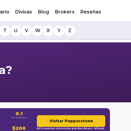
ario
Divisas
Blog
Brokers
Reseñas
T
U
V
W
X
Y
Z
a?
0.1
PIP EUR/USD
Visitar Pepperstone
$200
80% cuentas minoristas pierden dinero. Afiliado.