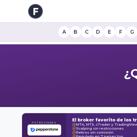
A
B
C
D
E
F
G
¿
El broker favorito de los t
PATROCINADO
MT4, MT5, cTrader y TradingVie
✓
Scalping sin restricciones
✓
Retiros sin comisión
✓
Regulado en 7 países top
✓