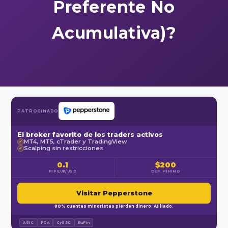
Preferente No
Acumulativa)?
PATROCINADO
El broker favorito de los traders activos
MT4, MT5, cTrader y TradingView
✓
Scalping sin restricciones
✓
0.1
$200
PIP EUR/USD
DEP. MÍNIMO
Visitar Pepperstone
80% cuentas minoristas pierden dinero. Afiliado.
ASIC
FCA
CySEC
BaFin