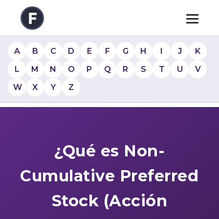
A
B
C
D
E
F
G
H
I
J
K
L
M
N
O
P
Q
R
S
T
U
V
W
X
Y
Z
¿Qué es Non-
Cumulative Preferred
Stock (Acción