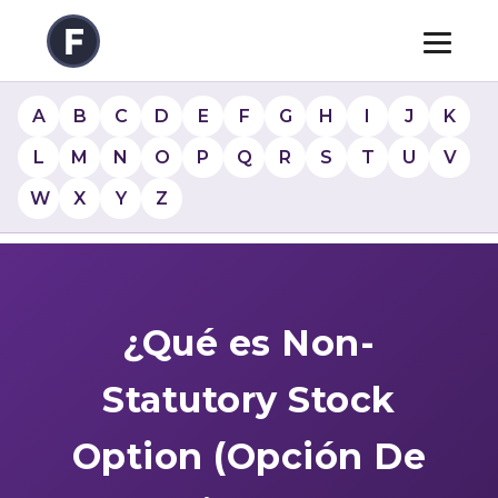
A
B
C
D
E
F
G
H
I
J
K
L
M
N
O
P
Q
R
S
T
U
V
W
X
Y
Z
¿Qué es Non-
Statutory Stock
Option (Opción De