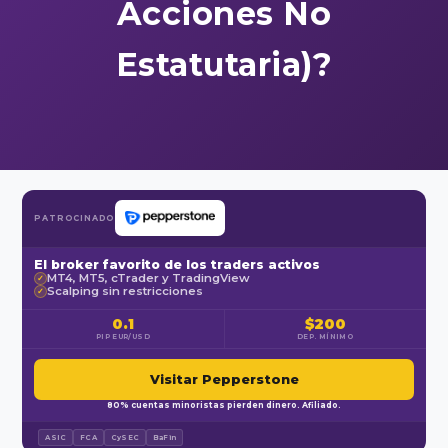
Acciones No
Estatutaria)?
PATROCINADO
El broker favorito de los traders activos
MT4, MT5, cTrader y TradingView
✓
Scalping sin restricciones
✓
0.1
$200
PIP EUR/USD
DEP. MÍNIMO
Visitar Pepperstone
80% cuentas minoristas pierden dinero. Afiliado.
ASIC
FCA
CySEC
BaFin